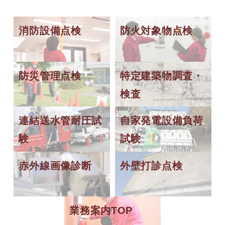
消防設備点検
防火対象物点検
防災管理点検
特定建築物調査・
検査
連結送水管耐圧試
自家発電設備負荷
験
試験
赤外線画像診断
外壁打診点検
業務案内TOP