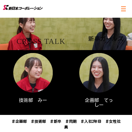
新卒ガールズ
CROSS TALK
技術部 みー
企画部 てっ
しー
＃企画部 ＃技術部 ＃新卒 ＃同期 ＃入社2年目 ＃女性社
員