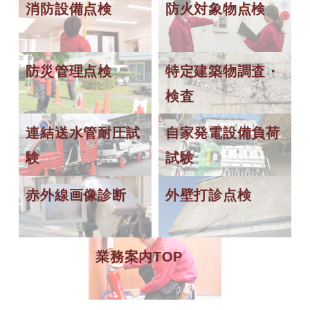
消防設備点検
防火対象物点検
防災管理点検
特定建築物調査・
検査
連結送水管耐圧試
自家発電設備負荷
験
試験
赤外線画像診断
外壁打診点検
業務案内TOP