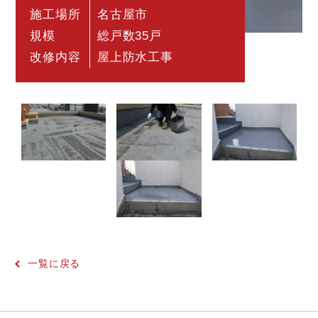
施工場所
名古屋市
規模
総戸数35戸
改修内容
屋上防水工事
一覧に戻る