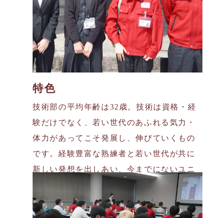
特色
技術部の平均年齢は32歳。技術は資格・経
験だけでなく、若い世代のあふれる気力・
体力があってこそ発展し、伸びていくもの
です。経験豊富な熟練者と若い世代が共に
新しい発想を出しあい、今までにないユニ
ークなプランやテクノロジーを活かしま
す。