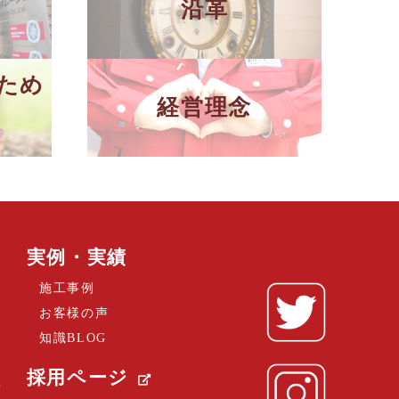
沿革
ため
経営理念
実例・実績
施工事例
お客様の声
知識BLOG
採用ページ
？